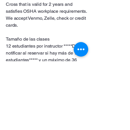
Cross that is valid for 2 years and
satisfies OSHA workplace requirements.
We accept Venmo, Zelle, check or credit
cards.
Tamaño de las clases
12 estudiantes por instructor *****Debe
notificar al reservar si hay más de 12
estudiantes***** y un máximo de 36
estudiantes. Pago mínimo de $340 si
hay menos de 4 estudiantes. Los
estudiantes adquirirán los
conocimientos y habilidades más
actualizados para salvar vidas y
responder con confianza cuando los
momentos importan. Al finalizar nuestra
clase, los participantes recibirán una
certificación de la Cruz Roja Americana
con una validez de 2 años y que cumple