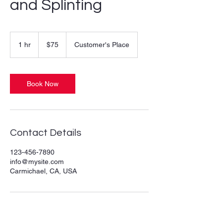
and Splinting
75
US
1 hr
1
$75
Customer's Place
dollars
h
Book Now
Contact Details
123-456-7890
info@mysite.com
Carmichael, CA, USA