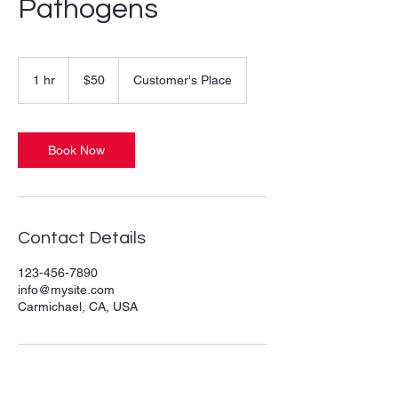
Pathogens
50
US
1 hr
1
$50
Customer's Place
dollars
h
Book Now
Contact Details
123-456-7890
info@mysite.com
Carmichael, CA, USA