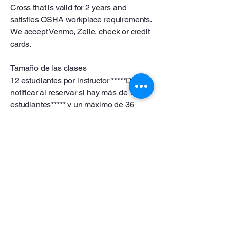
Cross that is valid for 2 years and
satisfies OSHA workplace requirements.
We accept Venmo, Zelle, check or credit
cards.
Tamaño de las clases
12 estudiantes por instructor *****Debe
notificar al reservar si hay más de 12
estudiantes***** y un máximo de 36
estudiantes. Pago mínimo de $340 si
hay menos de 4 estudiantes. Los
estudiantes adquirirán los
conocimientos y habilidades más
actualizados para salvar vidas y
responder con confianza cuando los
momentos importan. Al finalizar nuestra
clase, los participantes recibirán una
certificación de la Cruz Roja Americana
con una validez de 2 años y que cumple